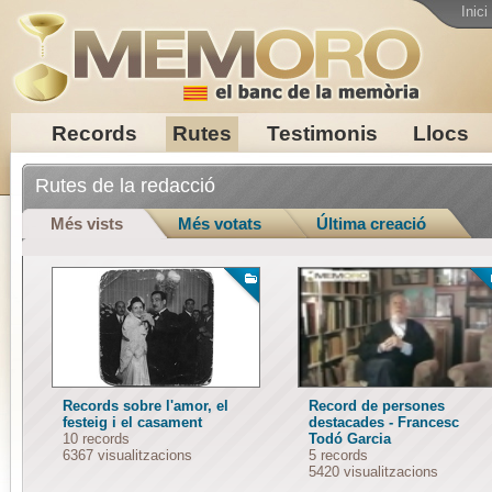
Inici
Records
Rutes
Testimonis
Llocs
Rutes de la redacció
Més vists
Més votats
Última creació
Records sobre l'amor, el
Record de persones
festeig i el casament
destacades - Francesc
10 records
Todó Garcia
6367 visualitzacions
5 records
5420 visualitzacions