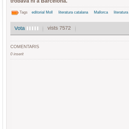
trobava ni a Barcelona.
Tags
editorial Moll
literatura catalana
Mallorca
literatura
vists 7572
Vota
COMENTARIS
0 inserit