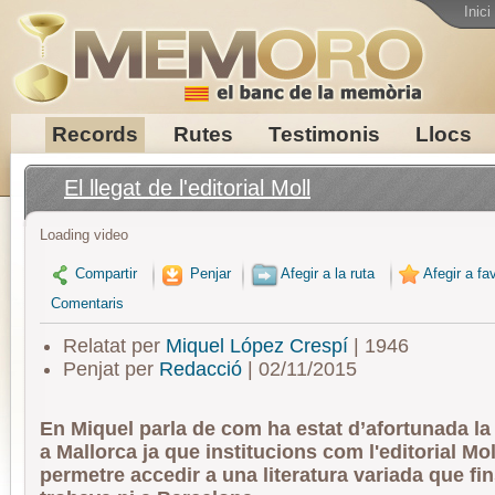
Inici
Records
Rutes
Testimonis
Llocs
El llegat de l'editorial Moll
Loading video
Compartir
Penjar
Afegir a la ruta
Afegir a fav
Comentaris
Relatat per
Miquel López Crespí
| 1946
Penjat per
Redacció
| 02/11/2015
En Miquel parla de com ha estat d’afortunada la
a Mallorca ja que institucions com l'editorial Mol
permetre accedir a una literatura variada que fin