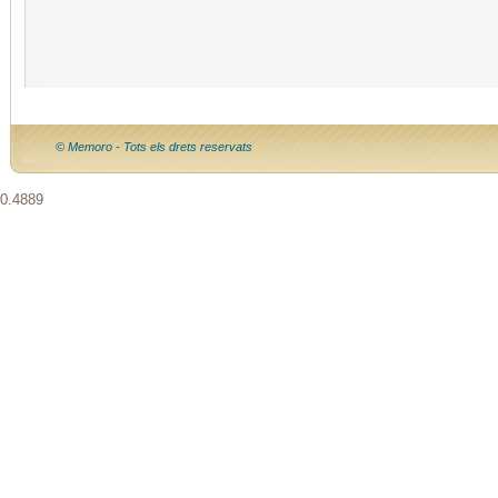
© Memoro - Tots els drets reservats
0.4889