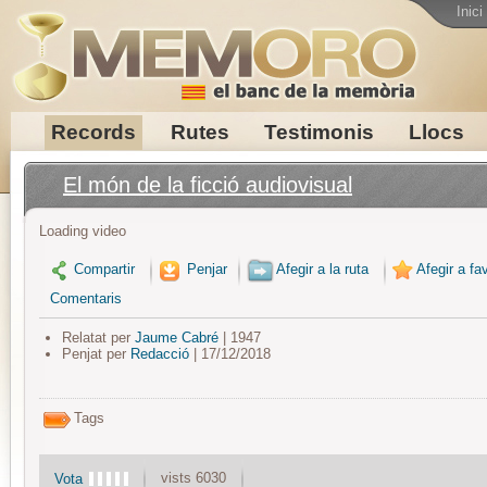
Inici
Records
Rutes
Testimonis
Llocs
El món de la ficció audiovisual
Loading video
Compartir
Penjar
Afegir a la ruta
Afegir a fav
Comentaris
Relatat per
Jaume Cabré
| 1947
Penjat per
Redacció
| 17/12/2018
Tags
vists 6030
Vota