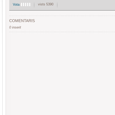
vists 5390
Vota
COMENTARIS
0 inserit