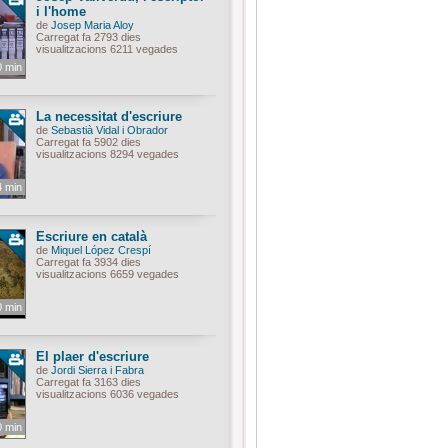
i l'home
de
Josep Maria Aloy
Carregat fa 2793 dies
visualitzacions 6211 vegades
0 min
La necessitat d'escriure
de
Sebastià Vidal i Obrador
Carregat fa 5902 dies
visualitzacions 8294 vegades
4 min
Escriure en català
de
Miquel López Crespí
Carregat fa 3934 dies
visualitzacions 6659 vegades
0 min
El plaer d'escriure
de
Jordi Sierra i Fabra
Carregat fa 3163 dies
visualitzacions 6036 vegades
0 min