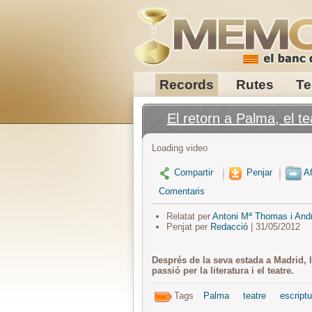
Records
Rutes
Te
El retorn a Palma, el tea
Loading video
Compartir
Penjar
Af
Comentaris
Relatat per
Antoni Mª Thomas i And
Penjat per
Redacció
| 31/05/2012
Després de la seva estada a Madrid, l
passió per la literatura i el teatre.
Tags
Palma
teatre
escriptu