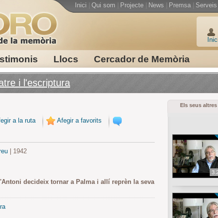
Inici
|
Qui som
|
Projecte
|
News
|
Premsa
|
Serveis
Inic
stimonis
Llocs
Cercador de Memòria
tre i l'escriptura
Els seus altres
egir a la ruta
Afegir a favorits
reu
| 1942
3.
'Antoni decideix tornar a Palma i allí reprèn la seva
ra