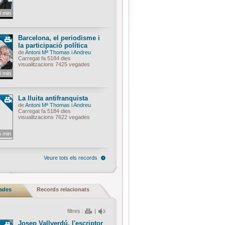
0 min
Barcelona, el periodisme i
la participació política
de
Antoni Mª Thomas i Andreu
Carregat fa 5184 dies
visualitzacions 7425 vegades
4 min
La lluita antifranquista
de
Antoni Mª Thomas i Andreu
Carregat fa 5184 dies
visualitzacions 7622 vegades
5 min
Veure tots els records
nades
Records relacionats
filtres :
|
Josep Vallverdú, l'escriptor