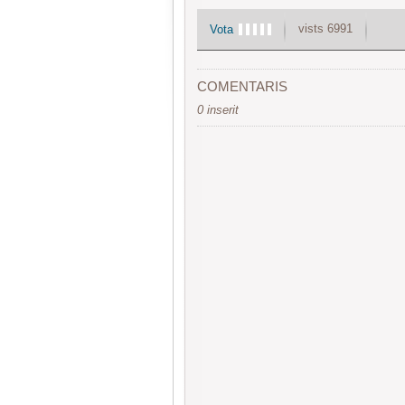
vists 6991
Vota
COMENTARIS
0 inserit