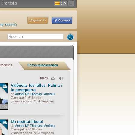
|
Portfolio
CA
Registra't-hi
iar sessió
 records
Fotos relacionades
filtres :
|
València, les falles, Palma i
la postguerra
de
Antoni Mª Thomas i Andreu
Carregat fa 5184 dies
visualitzacions 7151 vegades
2 min
Un institut liberal
de
Antoni Mª Thomas i Andreu
Carregat fa 5184 dies
visualitzacions 7267 vegades