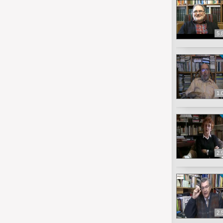
5.
1.
2.
2.