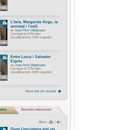
0 min
L'àvia, Margarida Xirgu, la
amistad i l'exili
de
Joan Pere Viladecans
Carregat fa 2792 dies
visualitzacions 6350 vegades
0 min
Entre Lorca i Salvador
Espriu
de
Joan Pere Viladecans
Carregat fa 2792 dies
visualitzacions 6095 vegades
0 min
Veure tots els records
nades
Records relacionats
filtres :
|
Quan l'escriptura mai no