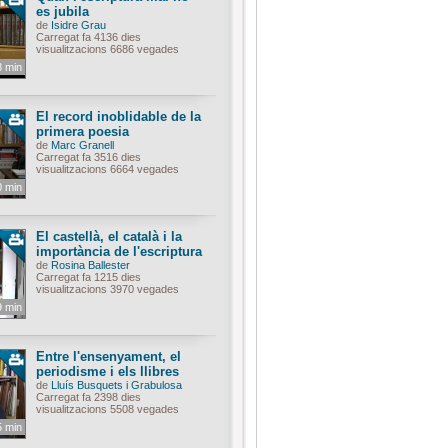
es jubila
de
Isidre Grau
Carregat fa 4136 dies
visualitzacions 6686 vegades
8 min
El record inoblidable de la
primera poesia
de
Marc Granell
Carregat fa 3516 dies
visualitzacions 6664 vegades
0 min
El castellà, el català i la
importància de l'escriptura
de
Rosina Ballester
Carregat fa 1215 dies
visualitzacions 3970 vegades
9 min
Entre l'ensenyament, el
periodisme i els llibres
de
Lluís Busquets i Grabulosa
Carregat fa 2398 dies
visualitzacions 5508 vegades
5 min