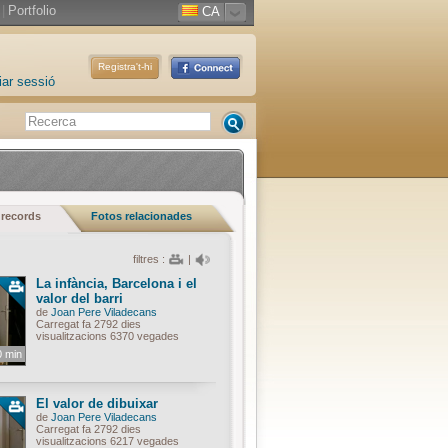
|
Portfolio
CA
Registra't-hi
iar sessió
 records
Fotos relacionades
filtres :
|
La infància, Barcelona i el
valor del barri
de
Joan Pere Viladecans
Carregat fa 2792 dies
visualitzacions 6370 vegades
0 min
El valor de dibuixar
de
Joan Pere Viladecans
Carregat fa 2792 dies
visualitzacions 6217 vegades