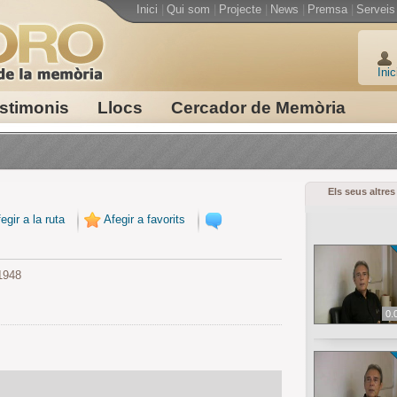
Inici
|
Qui som
|
Projecte
|
News
|
Premsa
|
Serveis
Inic
stimonis
Llocs
Cercador de Memòria
Els seus altres
egir a la ruta
Afegir a favorits
1948
0.