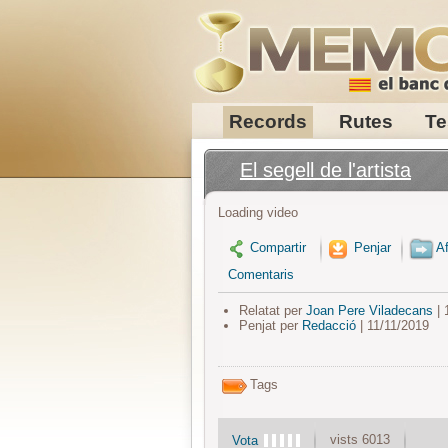
Records
Rutes
Te
El segell de l'artista
Loading video
Compartir
Penjar
Af
Comentaris
Relatat per
Joan Pere Viladecans
| 
Penjat per
Redacció
| 11/11/2019
Tags
vists 6013
Vota