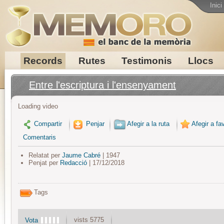
Inici
Records
Rutes
Testimonis
Llocs
Entre l'escriptura i l'ensenyament
Loading video
Compartir
Penjar
Afegir a la ruta
Afegir a fav
Comentaris
Relatat per
Jaume Cabré
| 1947
Penjat per
Redacció
| 17/12/2018
Tags
vists 5775
Vota