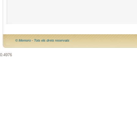
© Memoro - Tots els drets reservats
0.4976