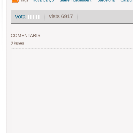
Tags
Nova Cançó
teatre independent
Barcelona
Catalu
vists 6917
Vota
COMENTARIS
0 inserit