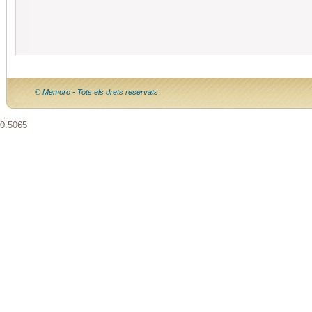
© Memoro - Tots els drets reservats
0.5065