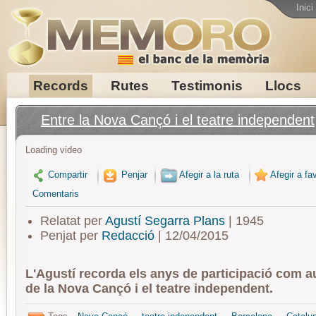
Inici
Records
Rutes
Testimonis
Llocs
Entre la Nova Cançó i el teatre independent
Loading video
Compartir
Penjar
Afegir a la ruta
Afegir a fav
Comentaris
Relatat per
Agustí Segarra Plans
| 1945
Penjat per
Redacció
| 12/04/2015
L'Agustí recorda els anys de participació com au
de la Nova Cançó i el teatre independent.