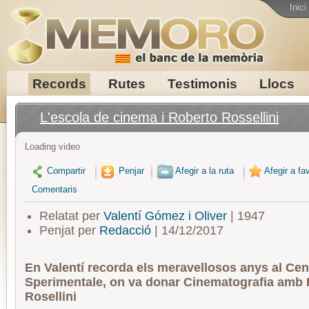
Inici
Records
Rutes
Testimonis
Llocs
L'escola de cinema i Roberto Rossellini
Loading video
Compartir
Penjar
Afegir a la ruta
Afegir a fav
Comentaris
Relatat per
Valentí Gómez i Oliver
| 1947
Penjat per
Redacció
| 14/12/2017
En Valentí recorda els meravellosos anys al Cen
Sperimentale, on va donar Cinematografia amb
Rosellini