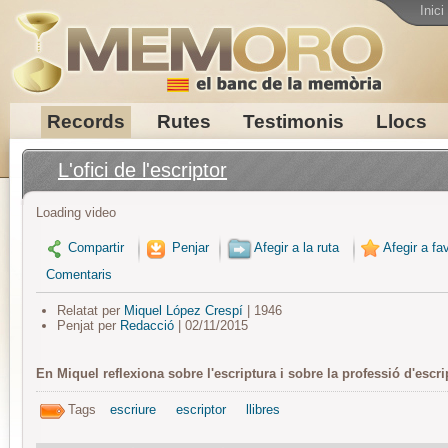
Inici
Records
Rutes
Testimonis
Llocs
L'ofici de l'escriptor
Loading video
Compartir
Penjar
Afegir a la ruta
Afegir a fav
Comentaris
Relatat per
Miquel López Crespí
| 1946
Penjat per
Redacció
| 02/11/2015
En Miquel reflexiona sobre l'escriptura i sobre la professió d'escri
Tags
escriure
escriptor
llibres