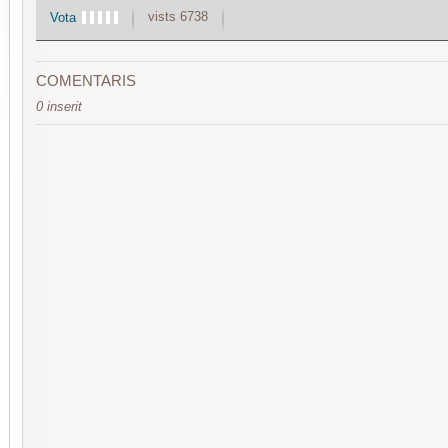
vists 6738
Vota
COMENTARIS
0 inserit