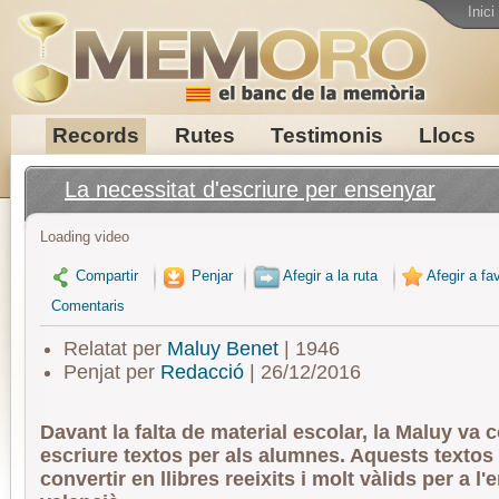
Inici
Records
Rutes
Testimonis
Llocs
La necessitat d'escriure per ensenyar
Loading video
Compartir
Penjar
Afegir a la ruta
Afegir a fav
Comentaris
Relatat per
Maluy Benet
| 1946
Penjat per
Redacció
| 26/12/2016
Davant la falta de material escolar, la Maluy va
escriure textos per als alumnes. Aquests textos
convertir en llibres reeixits i molt vàlids per a 