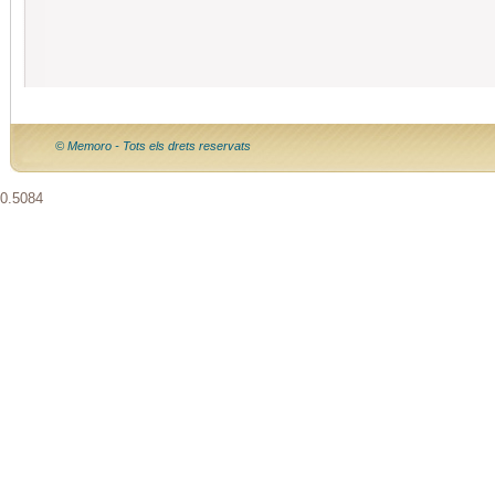
© Memoro - Tots els drets reservats
0.5084