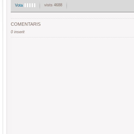
vists 4688
Vota
COMENTARIS
0 inserit