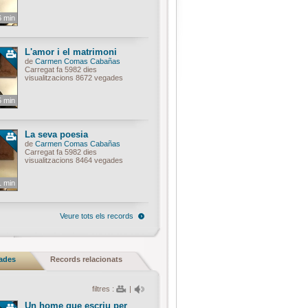
6 min
L'amor i el matrimoni
de
Carmen Comas Cabañas
Carregat fa 5982 dies
visualitzacions 8672 vegades
5 min
La seva poesia
de
Carmen Comas Cabañas
Carregat fa 5982 dies
visualitzacions 8464 vegades
1 min
Veure tots els records
nades
Records relacionats
filtres :
|
Un home que escriu per