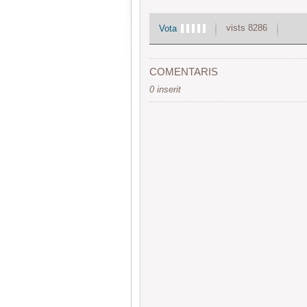
vists 8286
Vota
COMENTARIS
0 inserit