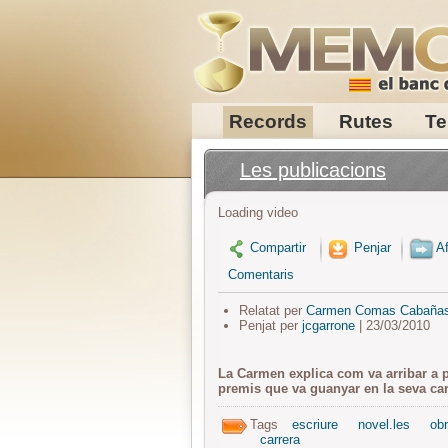
Records
Rutes
Te
Les publicacions
Loading video
Compartir
Penjar
Af
Comentaris
Relatat per
Carmen Comas Cabaña
Penjat per
jcgarrone
| 23/03/2010
La Carmen explica com va arribar a p
premis que va guanyar en la seva car
Tags
escriure
novel.les
ob
carrera