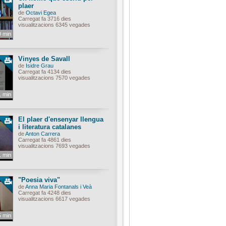
plaer
de
Octavi Egea
Carregat fa 3716 dies
visualitzacions 6345 vegades
0 min
Vinyes de Savall
de
Isidre Grau
Carregat fa 4134 dies
visualitzacions 7570 vegades
1 min
El plaer d'ensenyar llengua
i literatura catalanes
de
Anton Carrera
Carregat fa 4861 dies
visualitzacions 7693 vegades
1 min
"Poesia viva"
de
Anna Maria Fontanals i Veà
Carregat fa 4248 dies
visualitzacions 6617 vegades
5 min