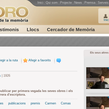
Inici
|
Qui som
|
Projecte
|
News
|
Premsa
|
Serveis
Inic
stimonis
Llocs
Cercador de Memòria
Els seus altres
egir a la ruta
Afegir a favorits
s
| 1926
4.
ublicar per primera vegada les seves obres i els
rera d'escriptora.
res
publicacions
premis
Carmen
Comas