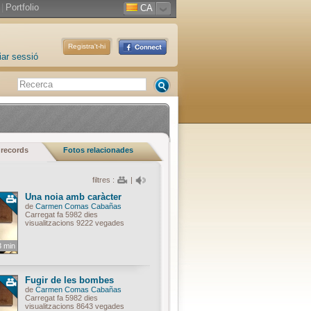
|
Portfolio
CA
Registra't-hi
iar sessió
 records
Fotos relacionades
filtres :
|
Una noia amb caràcter
de
Carmen Comas Cabañas
Carregat fa 5982 dies
visualitzacions 9222 vegades
3 min
Fugir de les bombes
de
Carmen Comas Cabañas
Carregat fa 5982 dies
visualitzacions 8643 vegades