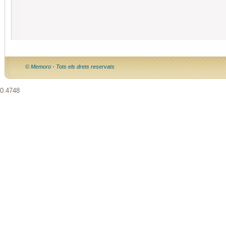
© Memoro - Tots els drets reservats
0.4748