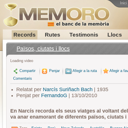
Inici
Records
Rutes
Testimonis
Llocs
Països, ciutats i llocs
Loading video
Compartir
Penjar
Afegir a la ruta
Afegir a fav
Comentaris
Relatat per
Narcís Suriñach Bach
| 1935
Penjat per
FernandoG
| 13/10/2010
En Narcís recorda els seus viatges al voltant de
va anar enamorant de diferents països, ciutats i 