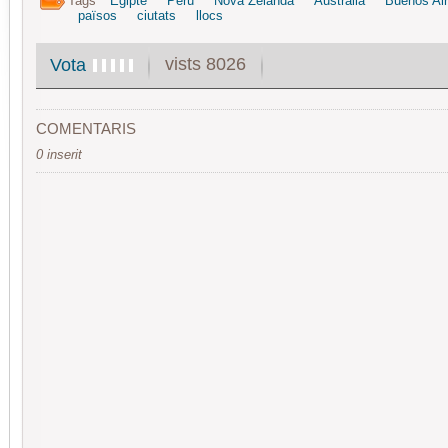
Tags
Egipte
Perú
Nova Zelanda
Austràlia
Buenos Ai
països
ciutats
llocs
vists 8026
Vota
COMENTARIS
0 inserit