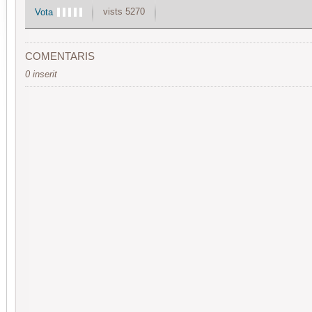
vists 5270
Vota
COMENTARIS
0 inserit