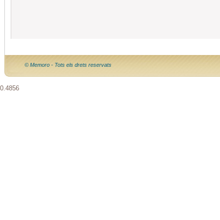
© Memoro - Tots els drets reservats
0.4856