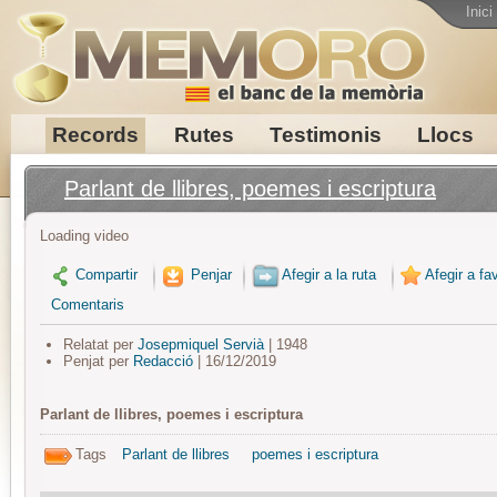
Inici
Records
Rutes
Testimonis
Llocs
Parlant de llibres, poemes i escriptura
Loading video
Compartir
Penjar
Afegir a la ruta
Afegir a fav
Comentaris
Relatat per
Josepmiquel Servià
| 1948
Penjat per
Redacció
| 16/12/2019
Parlant de llibres, poemes i escriptura
Tags
Parlant de llibres
poemes i escriptura