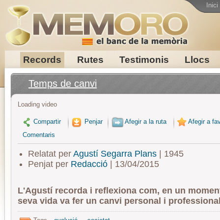
Inici
Records
Rutes
Testimonis
Llocs
Temps de canvi
Loading video
Compartir
Penjar
Afegir a la ruta
Afegir a fav
Comentaris
Relatat per
Agustí Segarra Plans
| 1945
Penjat per
Redacció
| 13/04/2015
L'Agustí recorda i reflexiona com, en un moment
seva vida va fer un canvi personal i professional