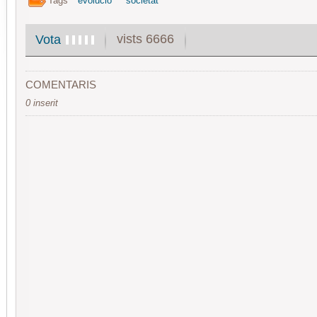
Tags
evolució
societat
vists 6666
Vota
COMENTARIS
0 inserit