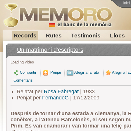
Inici
Records
Rutes
Testimonis
Llocs
Un matrimoni d'escriptors
Loading video
Compartir
Penjar
Afegir a la ruta
Afegir a fav
Comentaris
Relatat per
Rosa Fabregat
| 1933
Penjat per
FernandoG
| 17/12/2009
Després de tornar d'una estada a Alemanya, la 
conèixer, a l'Ateneu Barcelonès, el seu segon m
Prim. Es van enamorar i van formar una feliç par