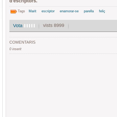
d'escriptors.
Tags
Marit
escriptor
enamorar-se
parella
feliç
vists 8999
Vota
COMENTARIS
0 inserit