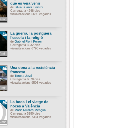
que es veia venir
de
Silvia Suárez Baiardi
Carregat fa 4248 dies
visualitzacions 6699 vegades
3 min
La guerra, la postguera,
l'escola i la religió
de
Gabriel Florit Ferrer
Carregat fa 3932 dies
visualitzacions 6790 vegades
7 min
Una dona a la resistència
francesa
de
Teresa Juvé
Carregat fa 6078 dies
visualitzacions 9506 vegades
7 min
La boda i el viatge de
noces a València
de
Maria Miralles Mengual
Carregat fa 5280 dies
visualitzacions 7331 vegades
4 min