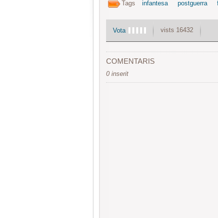
Tags
infantesa
postguerra
vists 16432
Vota
COMENTARIS
0 inserit