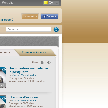
|
Portfolio
CA
Registra't-hi
iar sessió
 records
Fotos relacionades
filtres :
|
Una infantesa marcada per
la postguerra
de
Carme Meix i Fuster
Carregat fa 5982 dies
visualitzacions 16433 vegades
8 min
El somni d’estudiar
de
Carme Meix i Fuster
Carregat fa 5982 dies
visualitzacions 9202 vegades