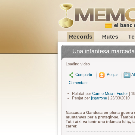
Records
Rutes
Te
Una infantesa marcada 
Loading video
Compartir
Penjar
Af
Comentaris
Relatat per
Carme Meix i Fuster
| 1
Penjat per
jcgarrone
| 23/03/2010
Nascuda a Gandesa en plena guerra ci
muntanyes per a protegir-se. També 
Tot i així va tenir una infància feliç
carrer.