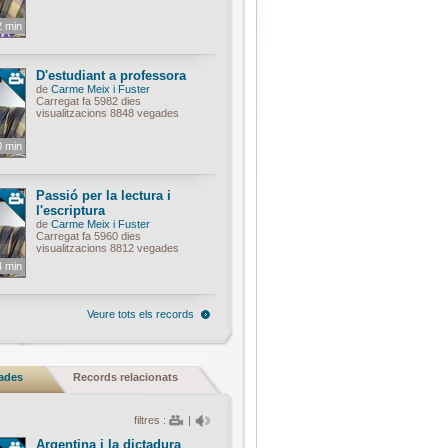
2 min
D'estudiant a professora
de
Carme Meix i Fuster
Carregat fa 5982 dies
visualitzacions 8848 vegades
0 min
Passió per la lectura i
l'escriptura
de
Carme Meix i Fuster
Carregat fa 5960 dies
visualitzacions 8812 vegades
4 min
Veure tots els records
nades
Records relacionats
filtres :
|
Argentina i la dictadura