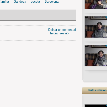
família
Gandesa
escola
Barcelona
5.
Deixar un comentari
Iniciar sessió
3.
3.
Rutes relacio