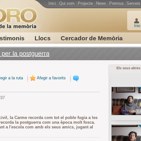
Inici
|
Qui som
|
Projecte
|
News
|
Premsa
|
Serveis
Inic
stimonis
Llocs
Cercador de Memòria
per la postguerra
Els seus altres
egir a la ruta
Afegir a favorits
937
5.
vil, la Carme recorda com tot el poble fugia a les
recorda la postguerra com una època molt fosca.
, tant a l'escola com amb els seus amics, jugant al