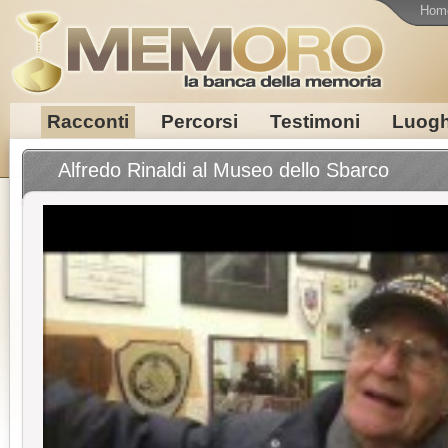
Hom
Racconti
Percorsi
Testimoni
Luogh
Alfredo Rinaldi al Museo dello Sbarco