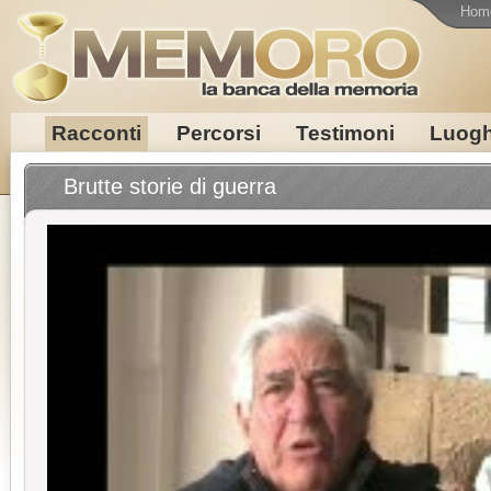
Hom
Racconti
Percorsi
Testimoni
Luogh
Brutte storie di guerra