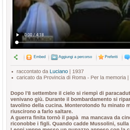
Embed
Aggiungi a percorso
Preferiti
raccontato da
Luciano
| 1937
caricato da Provincia di Roma - Per la memoria 
Dopo l'8 settembre il cielo si riempì di paracadut
venivano giù. Durante il bombardamento si ripar
tavolino della cucina. Monterotondo fu minato 
riuscirono a farlo saltare.
A guerra finita tornò il papà ma mancava da ci
riconobbe i figli. Quando cadde Mussolini, sulla
Leoni venne messo un pupazzo appeso con la co