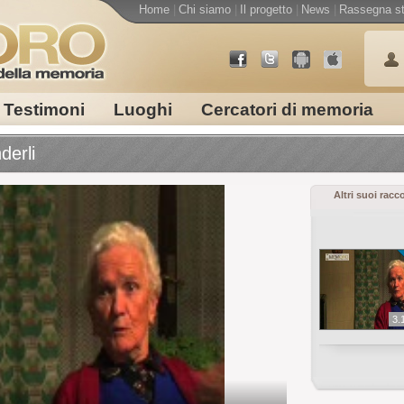
Home
|
Chi siamo
|
Il progetto
|
News
|
Rassegna s
Testimoni
Luoghi
Cercatori di memoria
derli
Altri suoi racc
3.