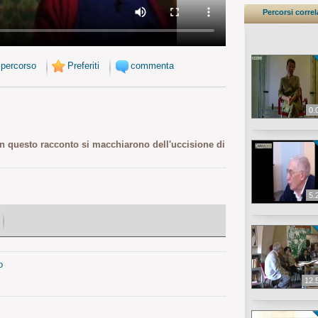
Percorsi correl
 percorso
Preferiti
commenta
0.
in questo racconto si macchiarono dell'uccisione di
5.
o
12.