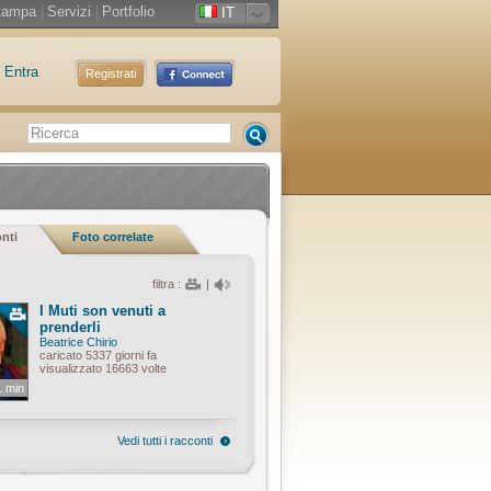
tampa
|
Servizi
|
Portfolio
IT
Entra
Registrati
onti
Foto correlate
filtra :
|
I Muti son venuti a
prenderli
Beatrice Chirio
caricato 5337 giorni fa
visualizzato 16663 volte
1 min
Vedi tutti i racconti