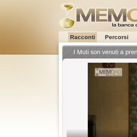
Racconti
Percorsi
I Muti son venuti a pren