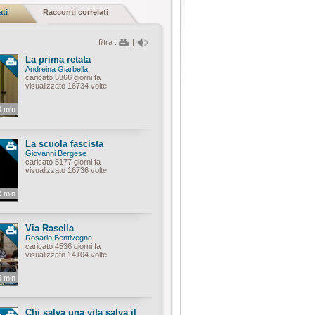
ati
Racconti correlati
filtra :
|
La prima retata
Andreina Giarbella
caricato 5366 giorni fa
visualizzato 16734 volte
0 min
La scuola fascista
Giovanni Bergese
caricato 5177 giorni fa
visualizzato 16736 volte
2 min
Via Rasella
Rosario Bentivegna
caricato 4536 giorni fa
visualizzato 14104 volte
5 min
Chi salva una vita salva il