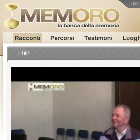
Hom
Racconti
Percorsi
Testimoni
Luogh
I filò