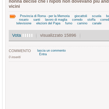
nonna decise che i nipoti non dovevano più anda
vicini
Provincia di Roma - per la Memoria
giocattoli
scuola
b
rosario
santi
lavoro di maglia
corredo
stoffa
corre
televisione
elezioni del Papa
fumo
camino
canale
visualizzato 15896
Vota
COMMENTO
lascia un commento
Entra
0 inseriti