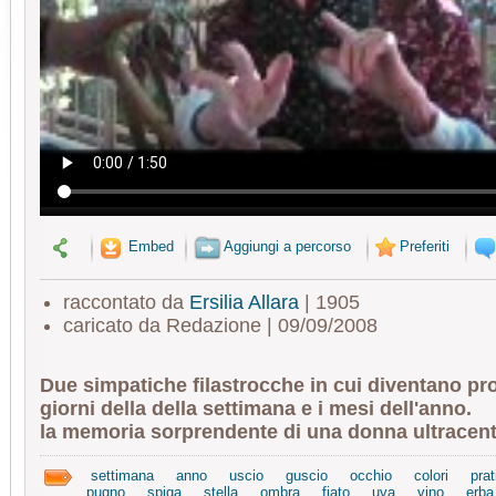
Embed
Aggiungi a percorso
Preferiti
raccontato da
Ersilia Allara
| 1905
caricato da Redazione | 09/09/2008
Due simpatiche filastrocche in cui diventano pro
giorni della della settimana e i mesi dell'anno.
la memoria sorprendente di una donna ultracent
settimana
anno
uscio
guscio
occhio
colori
prat
pugno
spiga
stella
ombra
fiato
uva
vino
erba