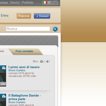
tampa
|
Servizi
|
Portfolio
IT
Entra
Registrati
onti
Foto correlate
filtra :
|
I primi anni di lavoro
Bruno Garbino
caricato 5479 giorni fa
visualizzato 16796 volte
1 min
Il Battaglione Davide -
prima parte
Bruno Garbino
caricato 5465 giorni fa