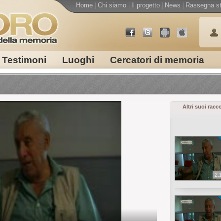
Home
|
Chi siamo
|
Il progetto
|
News
|
Rassegna s
Testimoni
Luoghi
Cercatori di memoria
Altri suoi racc
2.