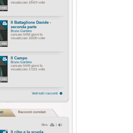
visualizzato 18424 volte
8 min
Il Battaglione Davide -
seconda parte
Bruno Garbino
caricato 5458 giorni fa
visualizzato 16930 volte
1 min
Il Campo
Bruno Garbino
caricato 5449 giorni fa
visualizzato 17201 volte
0 min
Vedi tutti i racconti
ati
Racconti correlati
filtra :
|
Il cibo e la scuola