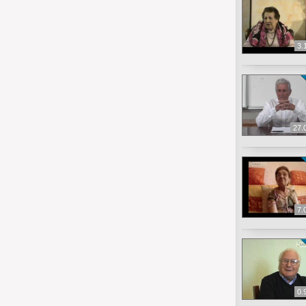
3.
27.
7.
0.