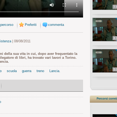
7.
 percorso
Preferiti
commenta
8.
istenza
| 08/08/2011
ni della sua vita in cui, dopo aver frequentato la
egatore di libri, ha trovato vari lavori a Torino.
ancia.
5.
ro
scuola
guerra
treno
Lancia.
Percorsi correl
o