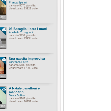
Franca Spisani
caricato 5070 giorni fa
visualizzato 13922 volte
1 min
06 Basaglia libera i matti
Annibale Crosignani
caricato 3151 giorni fa
visualizzato 13439 volte
0 min
Una nascita improvvisa
Giovanna Farris
caricato 6182 giorni fa
visualizzato 17992 volte
0 min
A Natale panettoni e
mandarini
Dante Bollino
caricato 5702 giorni fa
visualizzato 16752 volte
9 min