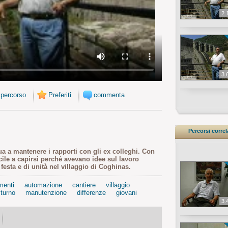
2.
3.
 percorso
Preferiti
commenta
Percorsi correl
ua a mantenere i rapporti con gli ex colleghi. Con
icile a capirsi perché avevano idee sul lavoro
 festa e di unità nel villaggio di Coghinas.
menti
automazione
cantiere
villaggio
turno
manutenzione
differenze
giovani
3.