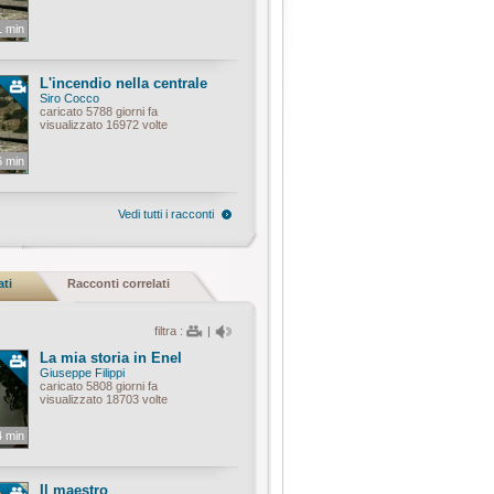
1 min
L'incendio nella centrale
Siro Cocco
caricato 5788 giorni fa
visualizzato 16972 volte
6 min
Vedi tutti i racconti
ati
Racconti correlati
filtra :
|
La mia storia in Enel
Giuseppe Filippi
caricato 5808 giorni fa
visualizzato 18703 volte
4 min
Il maestro