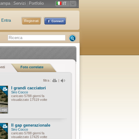
tampa
|
Servizi
|
Portfolio
IT
Entra
Registrati
onti
Foto correlate
filtra :
|
I grandi cacciatori
Siro Cocco
caricato 5788 giorni fa
visualizzato 17519 volte
6 min
Il gap generazionale
Siro Cocco
caricato 5788 giorni fa
visualizzato 17425 volte