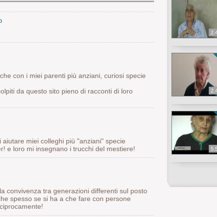
o
2.
nche con i miei parenti più anziani, curiosi specie
colpiti da questo sito pieno di racconti di loro
2.
 aiutare miei colleghi più "anziani" specie
r! e loro mi insegnano i trucchi del mestiere!
5.
 la convivenza tra generazioni differenti sul posto
che spesso se si ha a che fare con persone
reciprocamente!