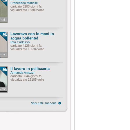
Francesco Mancini
caricato 5203 giorni fa
visualizzato 16880 volte
4 min
Lavoravo con le mani in
acqua bollente!
Rita Carlesso
caricato 4126 giorni fa
visualizzato 15534 volte
4 min
Il lavoro in pellicceria
Armanda Antozzi
caricato 5644 giorni fa
visualizzato 18105 volte
5 min
Vedi tutti i racconti