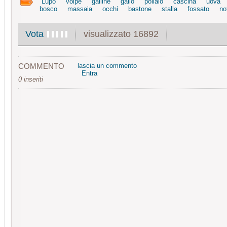
Lupo
volpe
galline
gallo
pollaio
cascina
uova
bosco
massaia
occhi
bastone
stalla
fossato
no
visualizzato 16892
Vota
COMMENTO
lascia un commento
Entra
0 inseriti