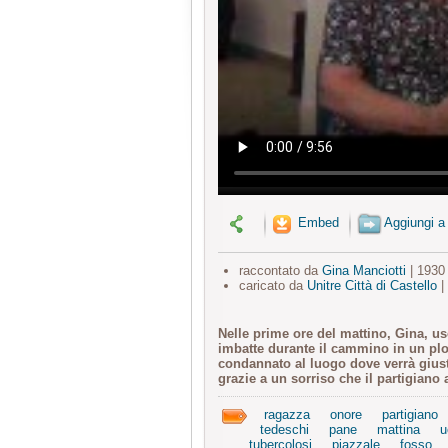
Embed
Aggiungi a
raccontato da
Gina Manciotti
| 1930
caricato da
Unitre Città di Castello
|
Nelle prime ore del mattino, Gina, us
imbatte durante il cammino in un p
condannato al luogo dove verrà giusti
grazie a un sorriso che il partigiano a
ragazza
onore
partigiano
tedeschi
pane
mattina
u
tubercolosi
piazzale
fosso