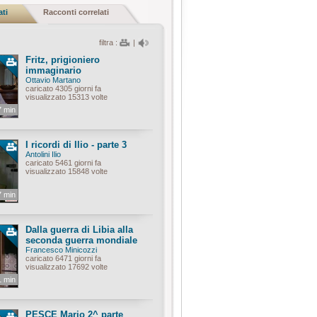
ati
Racconti correlati
filtra :
|
Fritz, prigioniero
immaginario
Ottavio Martano
caricato 4305 giorni fa
visualizzato 15313 volte
7 min
I ricordi di Ilio - parte 3
Antolini Ilio
caricato 5461 giorni fa
visualizzato 15848 volte
7 min
Dalla guerra di Libia alla
seconda guerra mondiale
Francesco Minicozzi
caricato 6471 giorni fa
visualizzato 17692 volte
1 min
PESCE Mario 2^ parte