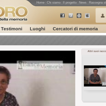
Home
|
Chi siamo
|
Il progetto
|
News
|
Rassegna s
Testimoni
Luoghi
Cercatori di memoria
Altri suoi racc
9.