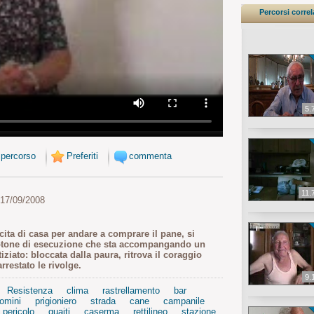
Percorsi correl
5.
 percorso
Preferiti
commenta
11.
 17/09/2008
cita di casa per andare a comprare il pane, si
lotone di esecuzione che sta accompangando un
ziato: bloccata dalla paura, ritrova il coraggio
rrestato le rivolge.
9.
Resistenza
clima
rastrellamento
bar
omini
prigioniero
strada
cane
campanile
pericolo
guaiti
caserma
rettilineo
stazione