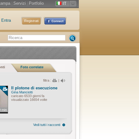
tampa
|
Servizi
|
Portfolio
IT
Entra
Registrati
onti
Foto correlate
filtra :
|
Il plotone di esecuzione
Gina Manciotti
caricato 6533 giorni fa
visualizzato 16654 volte
9 min
Vedi tutti i racconti