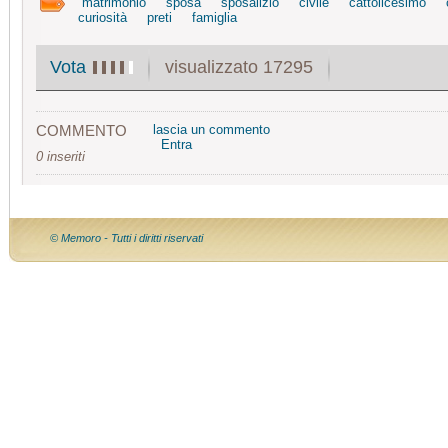
matrimonio
sposa
sposalizio
civile
cattolicesimo
curiosità
preti
famiglia
visualizzato 17295
Vota
COMMENTO
lascia un commento
Entra
0 inseriti
© Memoro - Tutti i diritti riservati