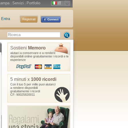
tampa
|
Servizi
|
Portfolio
IT
Entra
Registrati
Sostieni
Memoro
aiutaci a conservare e a rendere
disponibili online gratuitamente i ricordi e le
esperienze
5 minuti x
1000 ricordi
Con il tuo 5 per mille puoi aiutarci
a rendere disponibili
gratuitamente i ricordi
CF: 90025820011