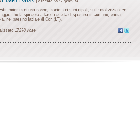
da
Flaminia Corradini
| caricato
5977 giorni fa
estimonianza di una nonna, lasciata ai suoi nipoti, sulle motivazioni ed
oraggio che la spinsero a fare la scelta di sposarsi in comune, prima
ia, nel paesino laziale di Cori (LT).
alizzato
17298 volte