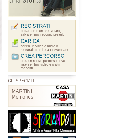
REGISTRATI
potrai commentare, votare,
salvare i tuoi racconti preferiti
CARICA
carica un video o audio o
registralo tramite la tua webcam
CREA PERCORSO
crea un nuovo percorso dove
inserire i tuoi video e o altri
racconti
GLI SPECIALI
MARTINI
Memories