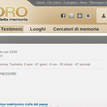
Home
|
Chi siamo
|
Il progetto
|
News
|
Rassegna s
Testimoni
Luoghi
Cercatori di memoria
to nel
1928
ri
moria Trasferita: 0 anni - 67 giorni - 6 ore - 28 minuti - 47 secondi
 racconto
rimo matrimonio civile del paese