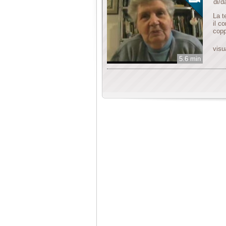
di/
La t
il c
copp
visu
5.6 min