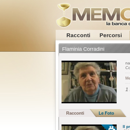
Racconti
Percorsi
Flaminia Corradini
na
Co
Me
1
Racconti
Le Foto
Il p