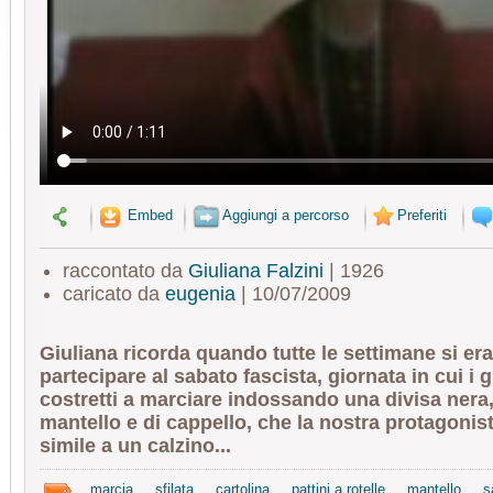
Embed
Aggiungi a percorso
Preferiti
raccontato da
Giuliana Falzini
| 1926
caricato da
eugenia
| 10/07/2009
Giuliana ricorda quando tutte le settimane si era
partecipare al sabato fascista, giornata in cui i 
costretti a marciare indossando una divisa nera,
mantello e di cappello, che la nostra protagonis
simile a un calzino...
marcia
sfilata
cartolina
pattini a rotelle
mantello
s