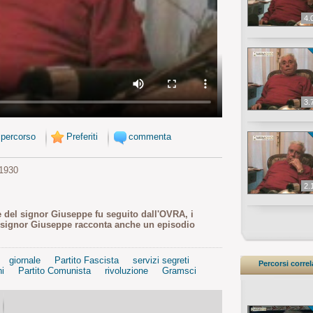
4.
3.
 percorso
Preferiti
commenta
1930
2.
dre del signor Giuseppe fu seguito dall'OVRA, i
 Il signor Giuseppe racconta anche un episodio
giornale
Partito Fascista
servizi segreti
Percorsi correl
ni
Partito Comunista
rivoluzione
Gramsci