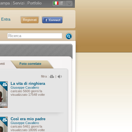
tampa
|
Servizi
|
Portfolio
IT
Entra
Registrati
onti
Foto correlate
filtra :
|
La vita di ringhiera
Giuseppe Cavallero
caricato 5600 giorni fa
visualizzato 17548 volte
7 min
Così era mio padre
Giuseppe Cavallero
caricato 5461 giorni fa
visualizzato 18095 volte