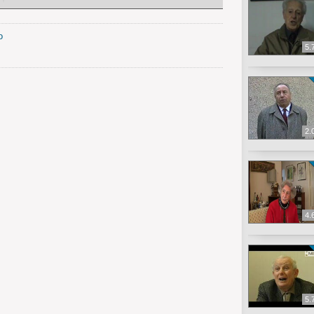
o
5.
2.
4.
5.