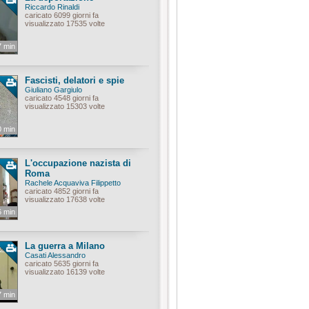
Riccardo Rinaldi
caricato 6099 giorni fa
visualizzato 17535 volte
7 min
Fascisti, delatori e spie
Giuliano Gargiulo
caricato 4548 giorni fa
visualizzato 15303 volte
0 min
L'occupazione nazista di
Roma
Rachele Acquaviva Filippetto
caricato 4852 giorni fa
visualizzato 17638 volte
6 min
La guerra a Milano
Casati Alessandro
caricato 5635 giorni fa
visualizzato 16139 volte
7 min