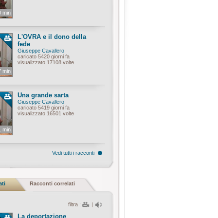
0 min
L'OVRA e il dono della
fede
Giuseppe Cavallero
caricato 5420 giorni fa
visualizzato 17108 volte
7 min
Una grande sarta
Giuseppe Cavallero
caricato 5419 giorni fa
visualizzato 16501 volte
1 min
Vedi tutti i racconti
ati
Racconti correlati
filtra :
|
La deportazione