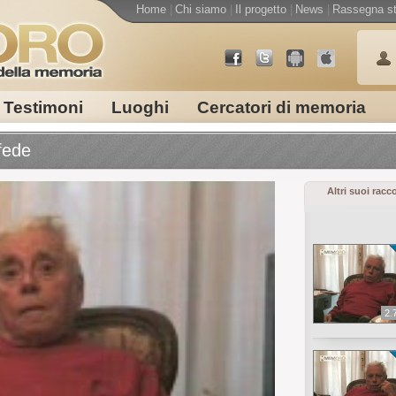
Home
|
Chi siamo
|
Il progetto
|
News
|
Rassegna s
Testimoni
Luoghi
Cercatori di memoria
fede
Altri suoi racc
2.