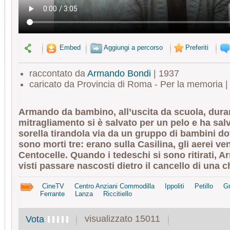
Embed
Aggiungi a percorso
Preferiti
raccontato da
Armando Bondi
| 1937
caricato da Provincia di Roma - Per la memoria 
Armando da bambino, all’uscita da scuola, dura
mitragliamento si è salvato per un pelo e ha sal
sorella tirandola via da un gruppo di bambini dov
sono morti tre: erano sulla Casilina, gli aerei v
Centocelle. Quando i tedeschi si sono ritirati, A
visti passare nascosti dietro il cancello di una c
CineTV
Centro Anziani Commodilla
Ippoliti
Petillo
G
Ferrante
Lanza
Riccitiello
visualizzato 15011
Vota