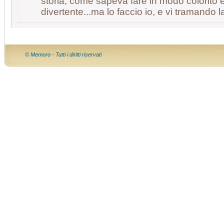
storia, come sapeva fare in modo colorito
divertente...ma lo faccio io, e vi tramando
© Memoro - Tutti i diritti riservati