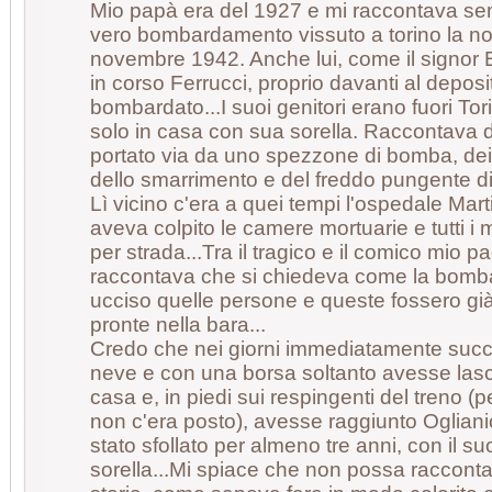
Mio papà era del 1927 e mi raccontava se
vero bombardamento vissuto a torino la no
novembre 1942. Anche lui, come il signor 
in corso Ferrucci, proprio davanti al deposit
bombardato...I suoi genitori erano fuori Tori
solo in casa con sua sorella. Raccontava 
portato via da uno spezzone di bomba, dei ve
dello smarrimento e del freddo pungente di
Lì vicino c'era a quei tempi l'ospedale Mar
aveva colpito le camere mortuarie e tutti i mo
per strada...Tra il tragico e il comico mio p
raccontava che si chiedeva come la bom
ucciso quelle persone e queste fossero già 
pronte nella bara...
Credo che nei giorni immediatamente succes
neve e con una borsa soltanto avesse lasc
casa e, in piedi sui respingenti del treno (
non c'era posto), avesse raggiunto Ogliani
stato sfollato per almeno tre anni, con il 
sorella...Mi spiace che non possa raccontar