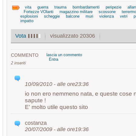
vita
guerra
trauma
bombardamenti
peripezie
alla
Fortezze VOlanti
magazzino militare
scossone
terrerm
esplosioni
scheggie
balcone
muri
violenza
vetri
p
impatto
visualizzato 20306
Vota
COMMENTO
lascia un commento
Entra
2 inseriti
10/09/2010 - alle ore23:36
io non ero nemmeno nata, e queste cose n
sapute !
E' molto utile questo sito
costanza
20/07/2009 - alle ore19:36