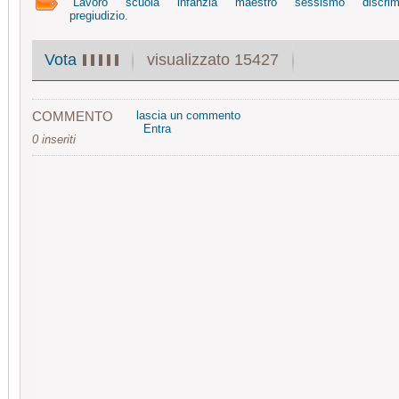
Lavoro
scuola
infanzia
maestro
sessismo
discri
pregiudizio.
visualizzato 15427
Vota
COMMENTO
lascia un commento
Entra
0 inseriti