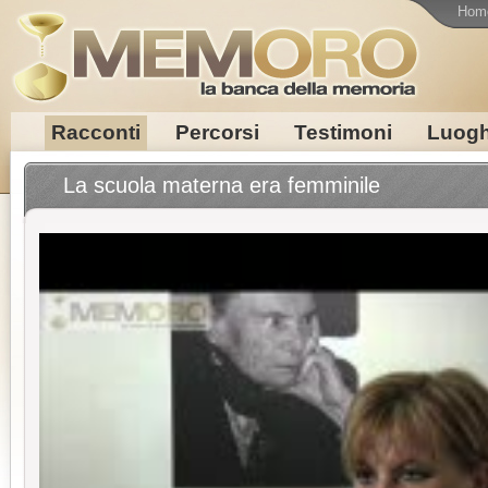
Hom
Racconti
Percorsi
Testimoni
Luogh
La scuola materna era femminile