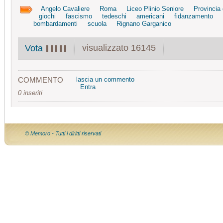
Angelo Cavaliere
Roma
Liceo Plinio Seniore
Provincia
giochi
fascismo
tedeschi
americani
fidanzamento
bombardamenti
scuola
Rignano Garganico
visualizzato 16145
Vota
COMMENTO
lascia un commento
Entra
0 inseriti
© Memoro - Tutti i diritti riservati