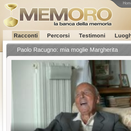
Hom
Racconti
Percorsi
Testimoni
Luogh
Paolo Racugno: mia moglie Margherita