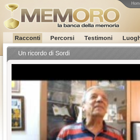
Hom
Racconti
Percorsi
Testimoni
Luogh
Un ricordo di Sordi