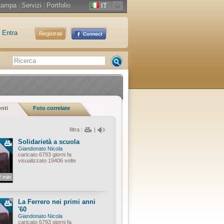
tampa
|
Servizi
|
Portfolio
IT
Entra
Registrati
onti
Foto correlate
filtra :
|
Solidarietà a scuola
Giandonato Nicola
caricato 6793 giorni fa
visualizzato 19406 volte
2 min
La Ferrero nei primi anni
'60
Giandonato Nicola
caricato 6793 giorni fa