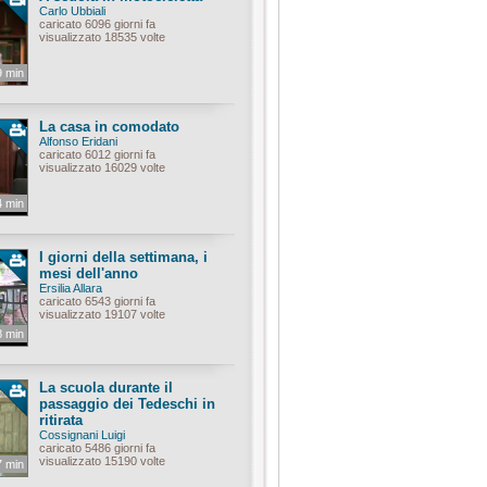
Carlo Ubbiali
caricato 6096 giorni fa
visualizzato 18535 volte
9 min
La casa in comodato
Alfonso Eridani
caricato 6012 giorni fa
visualizzato 16029 volte
4 min
I giorni della settimana, i
mesi dell'anno
Ersilia Allara
caricato 6543 giorni fa
visualizzato 19107 volte
8 min
La scuola durante il
passaggio dei Tedeschi in
ritirata
Cossignani Luigi
caricato 5486 giorni fa
visualizzato 15190 volte
7 min