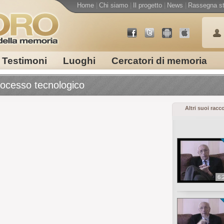
Home
|
Chi siamo
|
Il progetto
|
News
|
Rassegna s
Testimoni
Luoghi
Cercatori di memoria
rocesso tecnologico
Altri suoi racc
6.