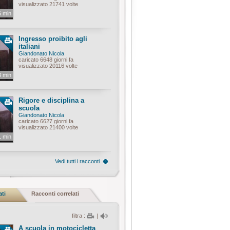
visualizzato 21741 volte
6 min
Ingresso proibito agli
italiani
Giandonato Nicola
caricato 6648 giorni fa
visualizzato 20116 volte
3 min
Rigore e disciplina a
scuola
Giandonato Nicola
caricato 6627 giorni fa
visualizzato 21400 volte
1 min
Vedi tutti i racconti
ati
Racconti correlati
filtra :
|
A scuola in motocicletta