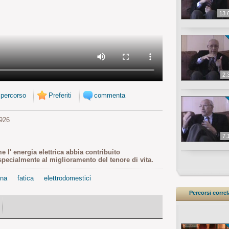
13.
2.
 percorso
Preferiti
commenta
926
7.
 l' energia elettrica abbia contribuito
 specialmente al miglioramento del tenore di vita.
na
fatica
elettrodomestici
Percorsi correl