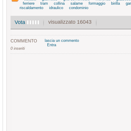
ferriere
tram
collina
salame
formaggio
birilla
ga
riscaldamento
idraulico
condominio
visualizzato 16043
Vota
COMMENTO
lascia un commento
Entra
0 inseriti