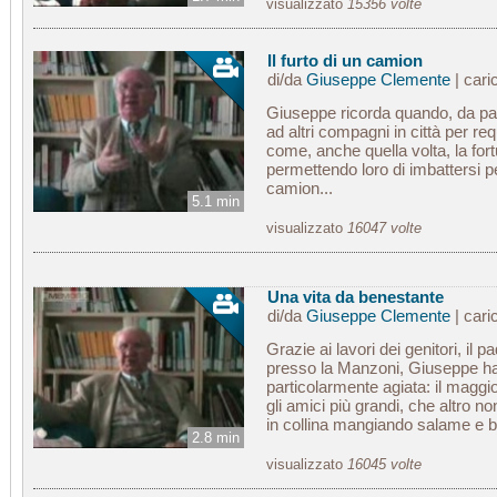
visualizzato
15356 volte
Il furto di un camion
di/da
Giuseppe Clemente
| cari
Giuseppe ricorda quando, da pa
ad altri compagni in città per req
come, anche quella volta, la fort
permettendo loro di imbattersi p
camion...
5.1 min
visualizzato
16047 volte
Una vita da benestante
di/da
Giuseppe Clemente
| cari
Grazie ai lavori dei genitori, il p
presso la Manzoni, Giuseppe ha 
particolarmente agiata: il maggi
gli amici più grandi, che altro 
in collina mangiando salame e 
2.8 min
visualizzato
16045 volte