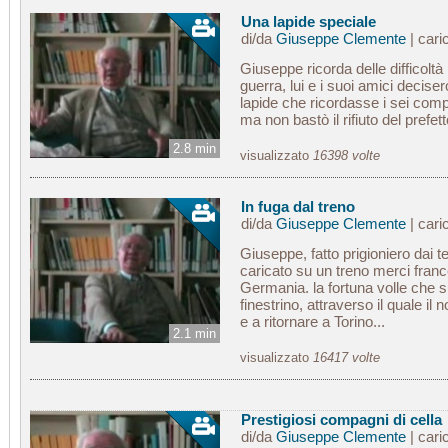
Una lapide speciale
di/da
Giuseppe Clemente
| cari
Giuseppe ricorda delle difficolt
guerra, lui e i suoi amici deciser
lapide che ricordasse i sei compa
ma non bastò il rifiuto del prefett
2.8 min
visualizzato
16398 volte
In fuga dal treno
di/da
Giuseppe Clemente
| cari
Giuseppe, fatto prigioniero dai t
caricato su un treno merci franc
Germania. la fortuna volle che 
finestrino, attraverso il quale il 
e a ritornare a Torino...
2.1 min
visualizzato
16417 volte
Prestigiosi compagni di cella
di/da
Giuseppe Clemente
| cari