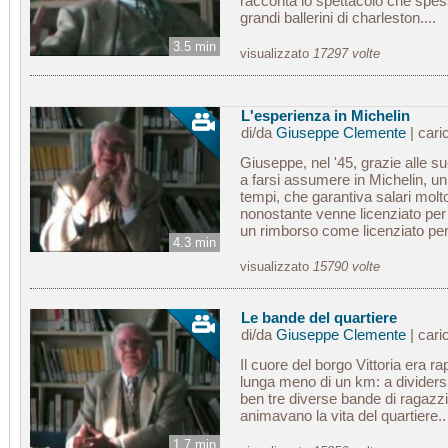
racconta lo spettacolo che spess
grandi ballerini di charleston....
3.5 min
visualizzato
17297 volte
L'esperienza in Michelin
di/da
Giuseppe Clemente
| cari
Giuseppe, nel '45, grazie alle s
a farsi assumere in Michelin, u
tempi, che garantiva salari molto 
nonostante venne licenziato per 
un rimborso come licenziato per 
4.3 min
visualizzato
15790 volte
Le bande del quartiere
di/da
Giuseppe Clemente
| cari
Il cuore del borgo Vittoria era r
lunga meno di un km: a dividersi
ben tre diverse bande di ragazz
animavano la vita del quartiere..
1.7 min