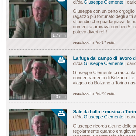
di/da
Giuseppe Clemente
| cari
Giuseppe con un certo orgoglio
ragazzo più fortunato degli altri s
stipendio che guadagnava, le ma
domenica arrivava con ben 5 lire 
poteva divertire!!!
1.7 min
visualizzato
16212 volte
La fuga dal campo di lavoro 
di/da
Giuseppe Clemente
| cari
Giuseppe Clemente ci racconta 
concentramento di Bolzano. Le no
viaggio da Bolzano a Torino na
visualizzato
15964 volte
2.3 min
Sale da ballo e musica a Tori
di/da
Giuseppe Clemente
| cari
Giuseppe ricorda alcune delle s
regolarmente quando era giovane,