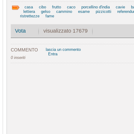
casa
cibo
frutto
caco
porcellino d'india
cavie
b
lettiera
gelso
cammino
esame
pizzicotti
referend
ristrettezze
fame
visualizzato 17679
Vota
COMMENTO
lascia un commento
Entra
0 inseriti