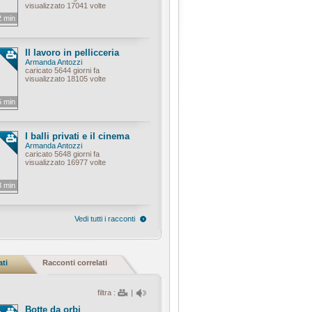
visualizzato 17041 volte
2 min
Il lavoro in pellicceria
Armanda Antozzi
caricato 5644 giorni fa
visualizzato 18105 volte
5 min
I balli privati e il cinema
Armanda Antozzi
caricato 5648 giorni fa
visualizzato 16977 volte
3 min
Vedi tutti i racconti
ati
Racconti correlati
filtra :
|
Botte da orbi