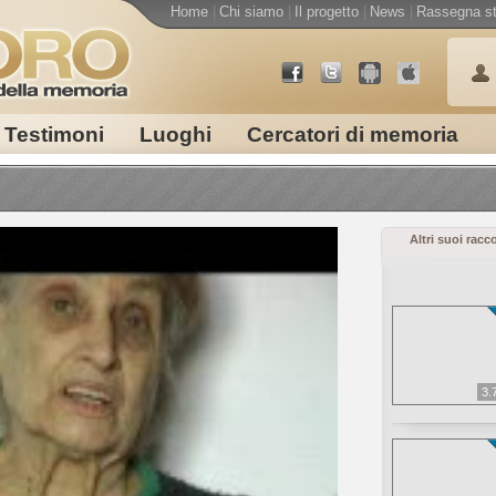
Home
|
Chi siamo
|
Il progetto
|
News
|
Rassegna s
Testimoni
Luoghi
Cercatori di memoria
Altri suoi racc
3.