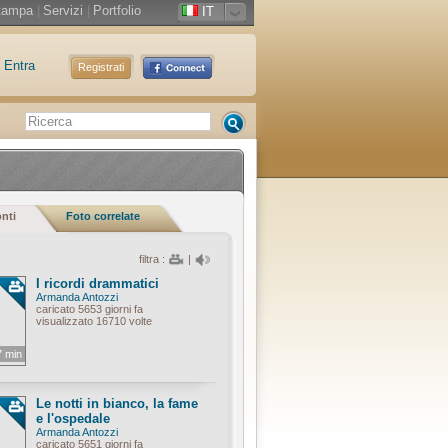
tampa
|
Servizi
|
Portfolio
IT
Entra
Registrati
onti
Foto correlate
filtra :
|
I ricordi drammatici
Armanda Antozzi
caricato 5653 giorni fa
visualizzato 16710 volte
7 min
Le notti in bianco, la fame
e l'ospedale
Armanda Antozzi
caricato 5651 giorni fa