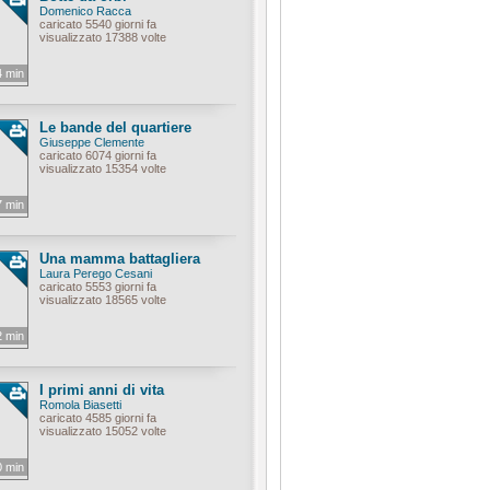
Domenico Racca
caricato 5540 giorni fa
visualizzato 17388 volte
4 min
Le bande del quartiere
Giuseppe Clemente
caricato 6074 giorni fa
visualizzato 15354 volte
7 min
Una mamma battagliera
Laura Perego Cesani
caricato 5553 giorni fa
visualizzato 18565 volte
2 min
I primi anni di vita
Romola Biasetti
caricato 4585 giorni fa
visualizzato 15052 volte
0 min