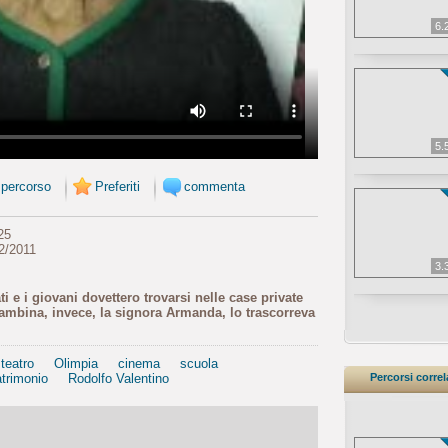
6.
5.
 percorso
Preferiti
commenta
25
2/2011
3.
ti e i giovani dovettero trovarsi nelle case private
bambina, invece, la signora Armanda, lo trascorreva
teatro
Olimpia
cinema
scuola
trimonio
Rodolfo Valentino
Percorsi correl