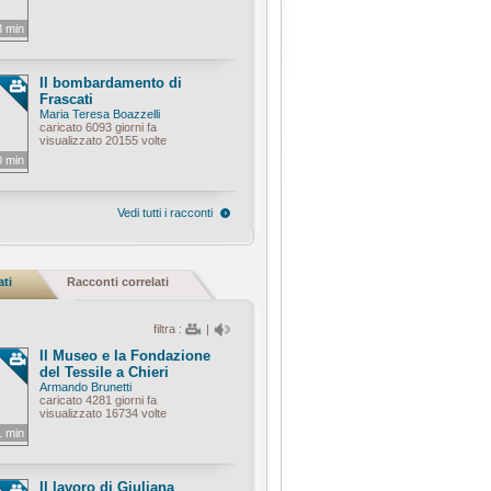
3 min
Il bombardamento di
Frascati
Maria Teresa Boazzelli
caricato 6093 giorni fa
visualizzato 20155 volte
0 min
Vedi tutti i racconti
ati
Racconti correlati
filtra :
|
Il Museo e la Fondazione
del Tessile a Chieri
Armando Brunetti
caricato 4281 giorni fa
visualizzato 16734 volte
1 min
Il lavoro di Giuliana