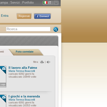
tampa
|
Servizi
|
Portfolio
IT
Entra
Registrati
onti
Foto correlate
filtra :
|
Il lavoro alla Fatme
Maria Teresa Boazzelli
caricato 6092 giorni fa
visualizzato 16849 volte
5 min
I giochi e la merenda
Maria Teresa Boazzelli
caricato 6091 giorni fa
visualizzato 16353 volte