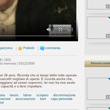
2.
9.
 percorso
Preferiti
commenta
i
| 1931
 la memoria | 03/12/2009
Percorsi correl
er 26 anni. Ricorda che ai tempi delle lotte operaie
ancelli migliaia di operai. E ricorda anche che,
eggiarsi ad esseri superiori, lei non ha mai avuto
 capacità e a farsi rispettare.
oria
lavoro
fatme
sciopero
discriminazione
5.
irezione
assicurazione
beni
capo personale
one