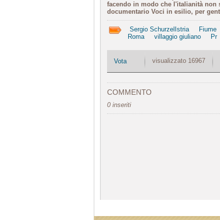
facendo in modo che l'italianità non s
documentario Voci in esilio, per ge
Sergio SchurzelIstria
Fiume
Roma
villaggio giuliano
Pr
visualizzato 16967
Vota
COMMENTO
0 inseriti