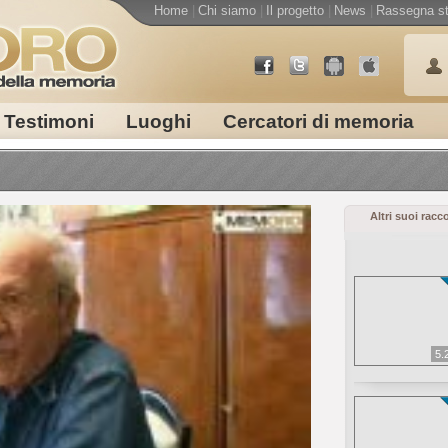
Home
|
Chi siamo
|
Il progetto
|
News
|
Rassegna s
Testimoni
Luoghi
Cercatori di memoria
Altri suoi racc
5.