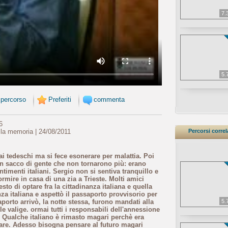
7.
5.
 percorso
Preferiti
commenta
6
 la memoria | 24/08/2011
Percorsi correl
i tedeschi ma si fece esonerare per malattia. Poi
 un sacco di gente che non tornarono più: erano
timenti italiani. Sergio non si sentiva tranquillo e
mire in casa di una zia a Trieste. Molti amici
sto di optare fra la cittadinanza italiana e quella
nza italiana e aspettò il passaporto provvisorio per
aporto arrivò, la notte stessa, furono mandati alla
5.
e valige. ormai tutti i responsabili dell'annessione
i. Qualche italiano è rimasto magari perchè era
re. Adesso bisogna pensare al futuro magari