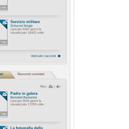
3 min
Servizio militare
Schurzel Sergio
caricato 5462 giorni fa
visualizzato 16402 volte
7 min
Vedi tutti i racconti
ati
Racconti correlati
filtra :
|
Padre in galera
Bertolotti Barberina
caricato 5644 giorni fa
visualizzato 17258 volte
7 min
La fotografia dello