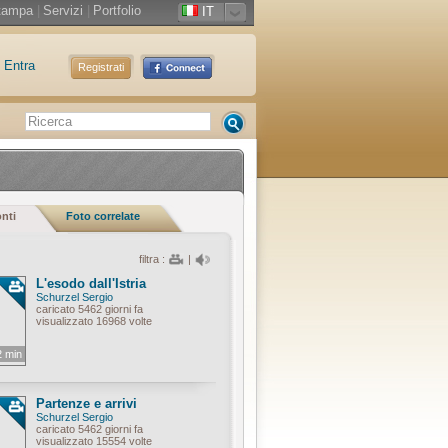
tampa
|
Servizi
|
Portfolio
IT
Entra
Registrati
onti
Foto correlate
filtra :
|
L'esodo dall'Istria
Schurzel Sergio
caricato 5462 giorni fa
visualizzato 16968 volte
2 min
Partenze e arrivi
Schurzel Sergio
caricato 5462 giorni fa
visualizzato 15554 volte