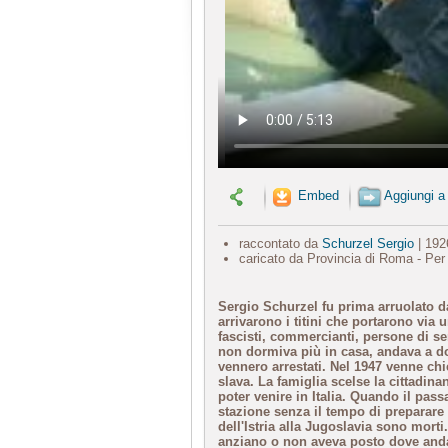
Embed
Aggiungi a
raccontato da
Schurzel Sergio
| 192
caricato da Provincia di Roma - Per
Sergio Schurzel fu prima arruolato da
arrivarono i titini che portarono via
fascisti, commercianti, persone di sen
non dormiva più in casa, andava a dor
vennero arrestati. Nel 1947 venne chie
slava. La famiglia scelse la cittadina
poter venire in Italia. Quando il pass
stazione senza il tempo di preparare l
dell'Istria alla Jugoslavia sono mort
anziano o non aveva posto dove anda