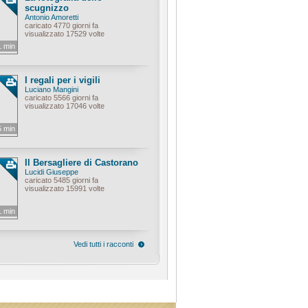
scugnizzo
Antonio Amoretti
caricato 4770 giorni fa
visualizzato 17529 volte
1 min
I regali per i vigili
Luciano Mangini
caricato 5566 giorni fa
visualizzato 17046 volte
5 min
Il Bersagliere di Castorano
Lucidi Giuseppe
caricato 5485 giorni fa
visualizzato 15991 volte
1 min
Vedi tutti i racconti