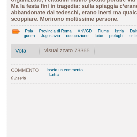
Ma la festa finì in tragedia: sulla spiaggia c’era
abbandonate dai tedeschi, erano inerti ma qualc
scoppiare. Morirono moltissime persone.
Pola
Provincia di Roma
ANVGD
Fiume
Istria
Dal
guerra
Jugoslavia
occupazione
foibe
profughi
esili
visualizzato 73365
Vota
COMMENTO
lascia un commento
Entra
0 inseriti