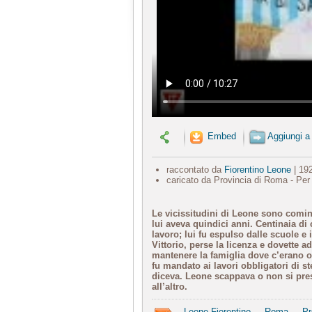
Embed
Aggiungi a
raccontato da
Fiorentino Leone
| 19
caricato da Provincia di Roma - Per
Le vicissitudini di Leone sono comin
lui aveva quindici anni. Centinaia di c
lavoro; lui fu espulso dalle scuole e
Vittorio, perse la licenza e dovette ada
mantenere la famiglia dove c’erano ol
fu mandato ai lavori obbligatori di st
diceva. Leone scappava o non si pre
all’altro.
Leone Fiorentino
Roma
Pr