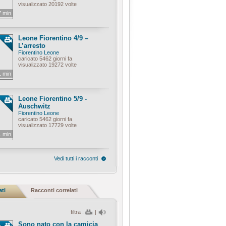
visualizzato 20192 volte
7 min
Leone Fiorentino 4/9 –
L’arresto
Fiorentino Leone
caricato 5462 giorni fa
visualizzato 19272 volte
1 min
Leone Fiorentino 5/9 -
Auschwitz
Fiorentino Leone
caricato 5462 giorni fa
visualizzato 17729 volte
1 min
Vedi tutti i racconti
ati
Racconti correlati
filtra :
|
Sono nato con la camicia