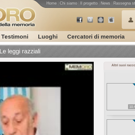
Home
|
Chi siamo
|
Il progetto
|
News
|
Rassegna s
Testimoni
Luoghi
Cercatori di memoria
e leggi razziali
Altri suoi racc
10.