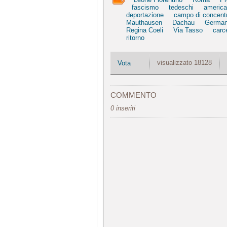
fascismo
tedeschi
america
deportazione
campo di concent
Mauthausen
Dachau
German
Regina Coeli
Via Tasso
carc
ritorno
visualizzato 18128
Vota
COMMENTO
0 inseriti