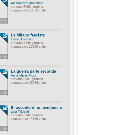
Alessandro Mancinotti
caricato 5463 giorni fa
visualizzato 16572 volte
6 min
La Milano fascista
Cesati Lodovico
caricato 5345 giorni fa
visualizzato 16505 volte
9 min
La guerra parte seconda
Anna Maria Ricci
caricato 5081 giorni fa
visualizzato 15096 volte
6 min
Il racconto di un aviolancio
Lina Tridenti
caricato 3942 giorni fa
visualizzato 13788 volte
4 min