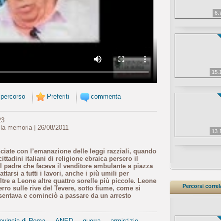
6.
15.
 percorso
Preferiti
commenta
23
 la memoria | 26/08/2011
13.
ciate con l’emanazione delle leggi razziali, quando
ittadini italiani di religione ebraica persero il
 il padre che faceva il venditore ambulante a piazza
ttarsi a tutti i lavori, anche i più umili per
tre a Leone altre quattro sorelle più piccole. Leone
Percorsi correl
erro sulle rive del Tevere, sotto fiume, come si
sentava e cominciò a passare da un arresto
ovincia di Roma
ANED
guerra
armistizio