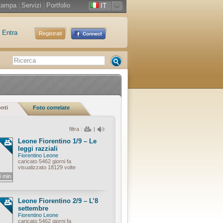
tampa
|
Servizi
|
Portfolio
IT
Entra
Registrati
onti
Foto correlate
filtra :
|
Leone Fiorentino 1/9 – Le
leggi razziali
Fiorentino Leone
caricato 5462 giorni fa
visualizzato 18129 volte
4 min
Leone Fiorentino 2/9 – L’8
settembre
Fiorentino Leone
caricato 5462 giorni fa