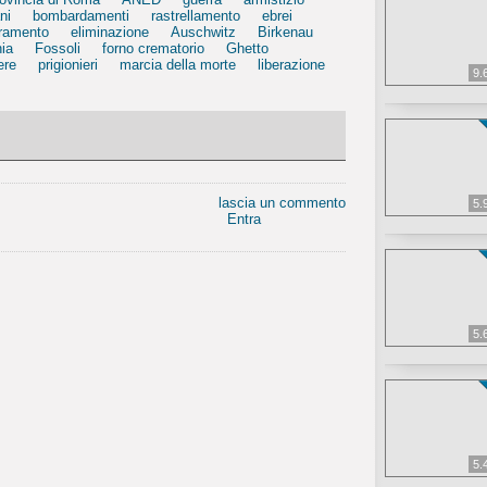
ni
bombardamenti
rastrellamento
ebrei
ramento
eliminazione
Auschwitz
Birkenau
ia
Fossoli
forno crematorio
Ghetto
ere
prigionieri
marcia della morte
liberazione
9.
lascia un commento
5.
Entra
5.
5.