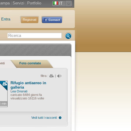
tampa
|
Servizi
|
Portfolio
IT
Entra
Registrati
onti
Foto correlate
filtra :
|
Rifugio antiaereo in
galleria
Lea Onorati
caricato 6484 giorni fa
visualizzato 16116 volte
6 min
Vedi tutti i racconti