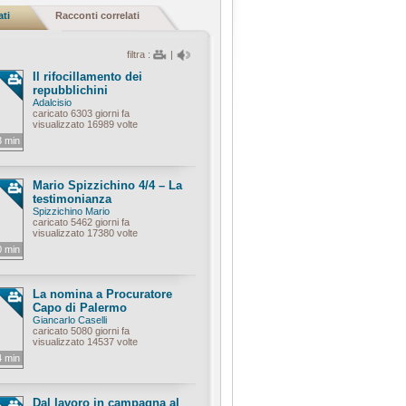
ati
Racconti correlati
filtra :
|
Il rifocillamento dei
repubblichini
Adalcisio
caricato 6303 giorni fa
visualizzato 16989 volte
3 min
Mario Spizzichino 4/4 – La
testimonianza
Spizzichino Mario
caricato 5462 giorni fa
visualizzato 17380 volte
0 min
La nomina a Procuratore
Capo di Palermo
Giancarlo Caselli
caricato 5080 giorni fa
visualizzato 14537 volte
4 min
Dal lavoro in campagna al