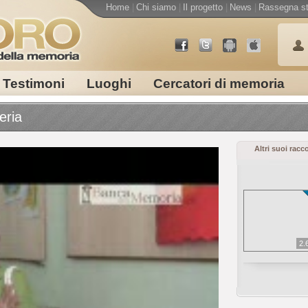
Home
|
Chi siamo
|
Il progetto
|
News
|
Rassegna s
Testimoni
Luoghi
Cercatori di memoria
eria
Altri suoi racc
2.