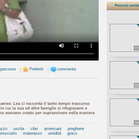
Percorsi correl
7.
 percorso
Preferiti
commenta
8.
ntiaereo: Lea ci racconta il tanto tempo trascorso
 in cui la sua ed altre famiglie si rifugiavano e
ieme avevano creato per sopravvivere nella maniera
3.
azzo
uscita
cibo
americani
preghiere
prosciutto
materasso
umidità
gioco