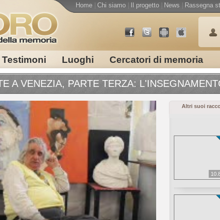
Home
|
Chi siamo
|
Il progetto
|
News
|
Rassegna s
Testimoni
Luoghi
Cercatori di memoria
ARTE A VENEZIA, PARTE TERZA: L'INSEGNAMEN
Altri suoi racc
10.