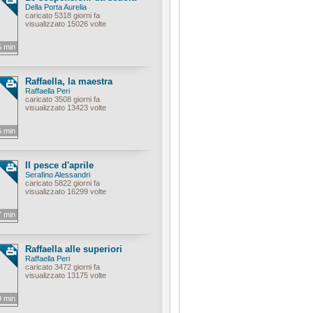
Della Porta Aurelia
caricato 5318 giorni fa
visualizzato 15026 volte
5 min
Raffaella, la maestra
Raffaella Peri
caricato 3508 giorni fa
visualizzato 13423 volte
5 min
Il pesce d'aprile
Serafino Alessandri
caricato 5822 giorni fa
visualizzato 16299 volte
7 min
Raffaella alle superiori
Raffaella Peri
caricato 3472 giorni fa
visualizzato 13175 volte
9 min