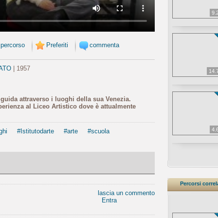
9.
 percorso
Preferiti
commenta
ATO
| 1957
14.
guida attraverso i luoghi della sua Venezia.
perienza al Liceo Artistico dove è attualmente
4.
ghi
#Istitutodarte
#arte
#scuola
Percorsi correl
lascia un commento
Entra