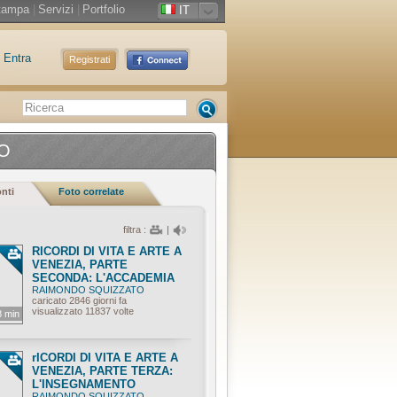
tampa
|
Servizi
|
Portfolio
IT
Entra
Registrati
TO
onti
Foto correlate
filtra :
|
RICORDI DI VITA E ARTE A
VENEZIA, PARTE
SECONDA: L'ACCADEMIA
RAIMONDO SQUIZZATO
caricato 2846 giorni fa
visualizzato 11837 volte
8 min
rICORDI DI VITA E ARTE A
VENEZIA, PARTE TERZA:
L'INSEGNAMENTO
RAIMONDO SQUIZZATO