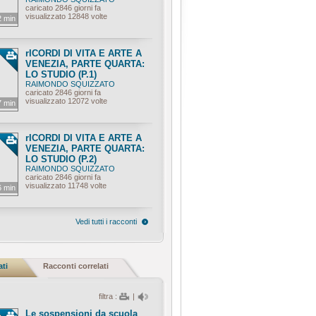
caricato 2846 giorni fa
visualizzato 12848 volte
2 min
rICORDI DI VITA E ARTE A
VENEZIA, PARTE QUARTA:
LO STUDIO (P.1)
RAIMONDO SQUIZZATO
caricato 2846 giorni fa
visualizzato 12072 volte
7 min
rICORDI DI VITA E ARTE A
VENEZIA, PARTE QUARTA:
LO STUDIO (P.2)
RAIMONDO SQUIZZATO
caricato 2846 giorni fa
visualizzato 11748 volte
6 min
Vedi tutti i racconti
ati
Racconti correlati
filtra :
|
Le sospensioni da scuola