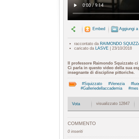
Embed
Aggiungi a
raccontato da
RAIMONDO SQUIZZ
caricato da
LASVE
| 23/10/2018
Il professore Raimondo Squizzato ci 
Ci parla in questo video della sua es
insegnante di discipline pittoriche.
#Squizzato
#Venezia
#luo
#Galleriedellaccademia
#mes
visualizzato 12847
Vota
COMMENTO
0 inseriti